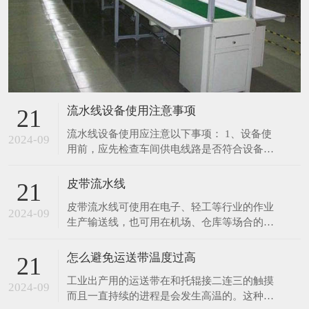
流水线设备使用注意事项
21
流水线设备使用应注意以下事项： 1、设备使
2024-09
用前，应先检查车间供电线路是否符合设备所
需要的载荷要求；电源电压和频率是否与设备
规定的相符。 2、定期检查各导线接通部份，
皮带流水线
21
连接是否可靠良好，有无锈斑等现象。 3、定
皮带流水线可使用在电子、轻工等行业的作业
期检查各零部件的装配是否良好，紧固件有无
2024-09
生产输送线，也可用在机场、仓库等场合的物
松动现象，机体内部有无其它异物声响。 4、
件输送。 采用进口皮带，宽度及长度可随客
在起
户指定生产。 采用无级调速装置，输送速度
怎么避免运送带温度过高
21
0.5～12m/min.可按客户指定调速范围生产。
工业出产用的运送带在和托辊接二连三的触摸
生产用皮带线有长条工作台和独立工作台,线
2024-09
而且一直持续的进程是会发生高温的。这种较
体标准配置有置物台,照明,插座,工艺看板,