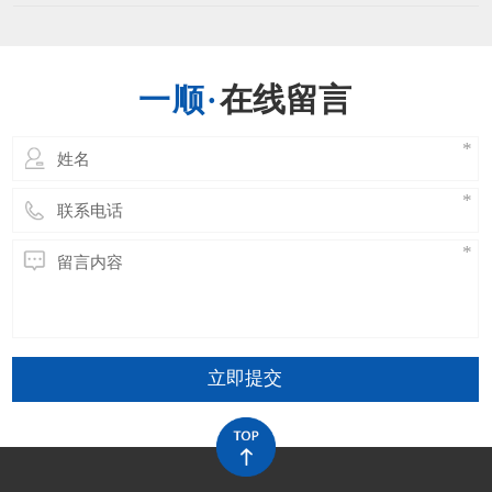
高的温度时刻耐久的长了会引发运送带的功能
出现问题，运送带接头的温度能够有最高的限
制，一般不超越正常规定的最大极限。当然不
一样的运送带其能够接受的最大温度是不一样
在线留言
的，环境的不一样也有限制，运送带在开阔的
场所，其受阳光直射相
立即提交