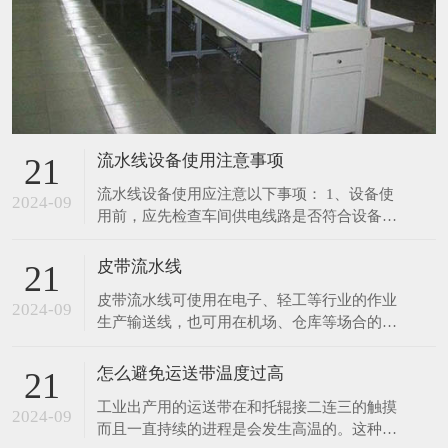
流水线设备使用注意事项
21
流水线设备使用应注意以下事项： 1、设备使
2024-09
用前，应先检查车间供电线路是否符合设备所
需要的载荷要求；电源电压和频率是否与设备
规定的相符。 2、定期检查各导线接通部份，
皮带流水线
21
连接是否可靠良好，有无锈斑等现象。 3、定
皮带流水线可使用在电子、轻工等行业的作业
期检查各零部件的装配是否良好，紧固件有无
2024-09
生产输送线，也可用在机场、仓库等场合的物
松动现象，机体内部有无其它异物声响。 4、
件输送。 采用进口皮带，宽度及长度可随客
在起
户指定生产。 采用无级调速装置，输送速度
怎么避免运送带温度过高
21
0.5～12m/min.可按客户指定调速范围生产。
工业出产用的运送带在和托辊接二连三的触摸
生产用皮带线有长条工作台和独立工作台,线
2024-09
而且一直持续的进程是会发生高温的。这种较
体标准配置有置物台,照明,插座,工艺看板,