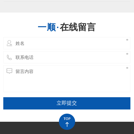
高的温度时刻耐久的长了会引发运送带的功能
出现问题，运送带接头的温度能够有最高的限
制，一般不超越正常规定的最大极限。当然不
一样的运送带其能够接受的最大温度是不一样
在线留言
的，环境的不一样也有限制，运送带在开阔的
场所，其受阳光直射相
立即提交